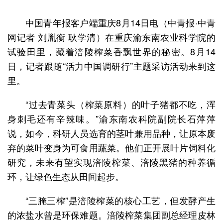
中国青年报客户端重庆8月14日电（中青报·中青
网记者 刘胤衡 耿学清）在重庆渝东南农业科学院的
试验田里，藏着涪陵榨菜香飘世界的秘密。8月14
日，记者跟随“活力中国调研行”主题采访活动来到这
里。
“过去青菜头（榨菜原料）的叶子猪都不吃，浑
身刺毛还有辛辣味。”渝东南农科院副院长石萍萍
说，如今，科研人员选育的茎叶兼用品种，让原本废
弃的菜叶变身为可食用蔬菜。他们正开展叶片饲料化
研究，未来有望实现涪陵榨菜、涪陵黑猪的种养循
环，让绿色生态从田间起步。
“三腌三榨”是涪陵榨菜的核心工艺，但发酵产生
的浓盐水曾是环保难题。涪陵榨菜集团副总经理皮林​