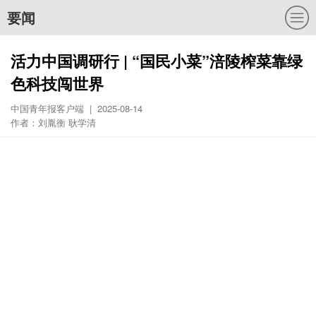
要闻
活力中国调研行 | “国民小菜”涪陵榨菜靠绿
色科技闯世界
中国青年报客户端 | 2025-08-14
作者：刘胤衡 耿学清