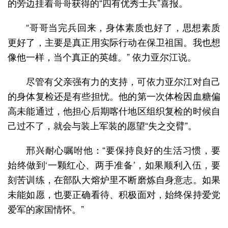
的旁边挂着哥哥获得的“四有优秀士兵”喜报。
“哥哥当完兵回来，身体素质也好了，思想素质
更好了，主要是真正用实际行动在保卫祖国。我也想
像他一样，当个真正的英雄。” 依力亚尔江说。
尽管有父亲强有力的支持，可依力亚尔江对自己
的身体复检还是有些担忧。他的第一次体检因血糖偏
高未能通过，他担心后期喀什地区组织复检的时候自
己过不了，就会与装上军装的愿望“失之交臂”。
邢兴耐心嘱咐他：“要保持良好的生活习惯，要
始终做到‘一颗红心、两手准备’，如果顺利入伍，要
刻苦训练，在部队大熔炉里不断磨炼自身意志。如果
未能如愿，也要正确看待、积极面对，始终保持爱党
爱军的家国情怀。”