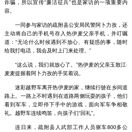
诈骗，所以宣传“廉洁征兵”也是家访的一项重要内
容。
一同参与家访的疏附县公安局民警阿卜力孜，还
主动将自己的手机号存入热伊麦父亲手机，并叮嘱
道：“无论什么时候遇到不放心、有疑惑的事，随时
给我打电话，我会及时上门来处理。”
“这么说，我们就放心了。”热伊麦的父亲玉散江·
麦麦提握着阿卜力孜的手笑着说。
迷彩越野车离开热伊麦的家，继续行驶在乡间道
路上。一路上不时遇到在道路两侧玩耍的孩子，他们
看到军车，立即停下手中的游戏，面向军车争相敬
礼。越野车连续鸣笛，向孩子们“回礼”。
连日来，疏附县人武部工作人员驱车800多公