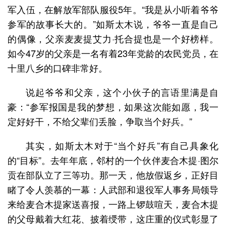
军入伍，在解放军部队服役5年。“我是从小听着爷爷
参军的故事长大的。”如斯太木说，爷爷一直是自己
的偶像，父亲麦麦提艾力·托合提也是一个好榜样。
如今47岁的父亲是一名有着23年党龄的农民党员，在
十里八乡的口碑非常好。
说起爷爷和父亲，这个小伙子的言语里满是自
豪：“参军报国是我的梦想，如果这次能如愿，我一
定好好干，不给父辈们丢脸，争取当个好兵。”
其实，如斯太木对于“当个好兵”有自己具象化
的“目标”。去年年底，邻村的一个伙伴麦合木提·图尔
贡在部队立了三等功。那一天，他放假返乡，正好目
睹了令人羡慕的一幕：人武部和退役军人事务局领导
来给麦合木提家送喜报，一路上锣鼓喧天，麦合木提
的父母戴着大红花、披着绶带，这庄重的仪式彰显了