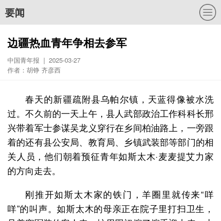
要闻
边疆热血青年争相去参军
中国青年报 | 2025-03-27
作者：胡铮 齐彦西
春天的新疆疏附县乌帕尔镇，天蓝得像被水洗
过。不久前的一天上午，县人武部政治工作科科长邢
兴带着军士参谋吴龙义穿行在乡间柏油路上，一旁跟
着的还有县公安局、教育局、乡镇武装部等部门的相
关人员，他们朝着预征青年如斯太木·麦麦提艾力家
的方向走去。
刚推开如斯太木家的铁门，羊圈里就传来“咩
咩”的叫声。如斯太木的母亲正在院子里打扫卫生，