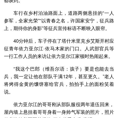
都谈到。
车行在乡村泊油路面上，道路两侧悬挂的“一人
参军，全家光荣”“以青春之名，许国家安宁，征兵路
上，期待你的身影”等征兵宣传标语不断映入眼帘。
40分钟后，车子停在了塔什米里克乡艾斯开村应
征青年依力亚尔江·依马木家的门口。人武部官兵等
一行工作人员的来访让依力亚尔江家顿时热闹起来。
“我这个巴郎（维吾尔语：孩子）要是也能去当
兵，我一定让他在部队干满12年，甚至更久。”老人
将烤得金黄的馕饼塞给官兵，拍拍手上的面粉笑着
说。
依力亚尔江的哥哥刚从部队服役两年退伍回来，
屋内墙上悬挂着哥哥身着一身帅气军装的照片，照片