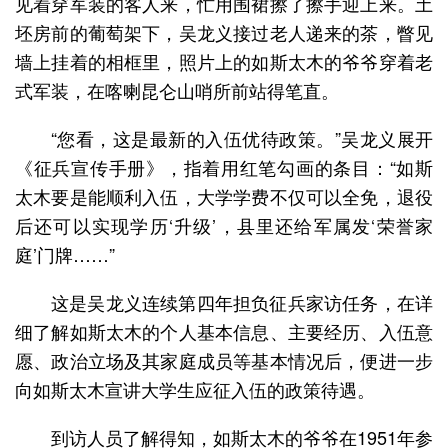
见着穿军装的客人来，忙用围裙擦了擦手迎上来。土
坯房前的葡萄架下，吴龙义接过老人递来的茶，瞥见
墙上挂着的相框里，照片上的如斯太木的爷爷穿着老
式军装，在喀喇昆仑山哨所前站得笔直。
“您看，这是最新的入伍优待政策。”吴龙义展开
《征兵宣传手册》，指着用红笔勾画的条目：“如斯
太木要是能顺利入伍，大学学费不仅可以全免，退役
后还可以实现学历‘升级’，县里还给军属发‘荣誉家
庭’门牌……”
这是吴龙义连续第四年担负征兵家访任务，在详
细了解如斯太木的个人基本信息、主要经历、入伍意
愿、政治立场及其家庭成员等基本情况后，便进一步
向如斯太木宣讲大学生应征入伍的政策待遇。
到访人员了解得知，如斯太木的爷爷在1951年参