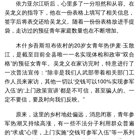
依力亚尔江听后，心里多了一分坦然和从容。在
吴龙义的指导下，他在一份表格上填写了相关信息，
签字后将表交还给吴龙义。随着一份份表格放进手提
袋，走访过的预征青年家庭数量也在不断增加。
木什乡吾斯坦布依村的20岁女青年热伊麦·玉散
江，是截至目前全县唯一一名实现体检和政审“双合
格”的预征女青年。吴龙义在家访完时，特意进行了
一次普法宣传：“除非是我们人武部带着相关部门工
作人员来家访，其他一切以‘交钱可以100%实现参军
入伍’的‘上门政策宣讲’都是不可信，甚至骗人的。一
定不要信，要及时向我们反映。”
原来，这里的乡村地处偏远，消息闭塞，青年参
军热潮又持续高涨，有一些不法分子利用群众普遍
的“求成”心理，上门实施“交钱可参军入伍”等一系列