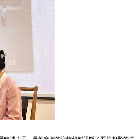
员晓博表示，虽然窄窄的海峡暂时阻断了两岸相聚的道