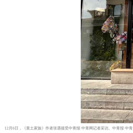
12月6日，《黄土家族》作者张遇接受中青报·中青网记者采访。中青报·中青