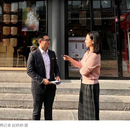
网记者 赵婷婷/摄