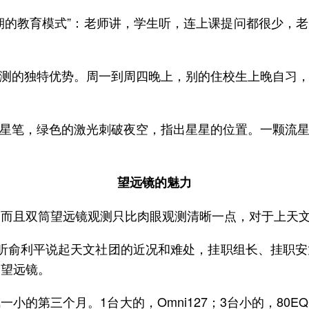
期的教育模式”：老师讲，学生听，连上课提问都很少，
测的独特优势。周一到周四晚上，别的住校生上晚自习
星笔，绿色的激光刺破夜空，指出星星的位置。一颗流
望远镜的魅力
。而且双筒望远镜观测只比肉眼观测清晰一点，对于上天
听俞利平说起天文社团的近况和难处，挂职组长、挂职
台望远镜。
小的第三个月。1台大的，Omni127；3台小的，80