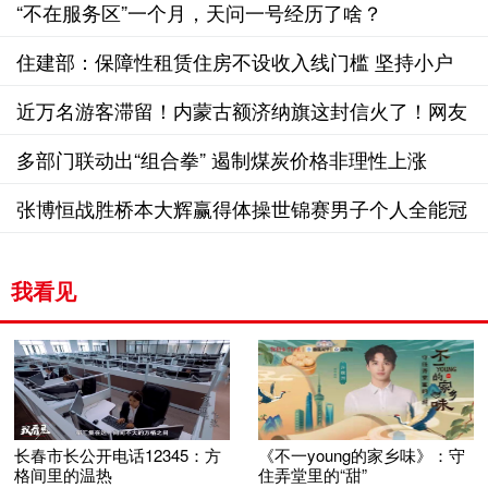
“不在服务区”一个月，天问一号经历了啥？
住建部：保障性租赁住房不设收入线门槛 坚持小户
型、低租金
近万名游客滞留！内蒙古额济纳旗这封信火了！网友
留言超暖心
多部门联动出“组合拳” 遏制煤炭价格非理性上涨
张博恒战胜桥本大辉赢得体操世锦赛男子个人全能冠
军
我看见
长春市长公开电话12345：方
《不一young的家乡味》：守
格间里的温热
住弄堂里的“甜”