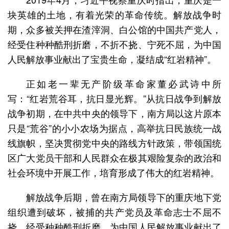
块英雄的土地，有着光荣的革命传统。解放战争时
期，众多被关押在渣滓洞、白公馆的中国共产党人，
经受住种种酷刑折磨，不折不挠、宁死不屈，为中国
人民解放事业献出了宝贵生命，凝结成“红岩精神”。
正如老一辈无产阶级革命家董必武诗中所
写：“红岩荒谷耳，抗日显光辉。”从抗日战争到解放
战争初期，在中共中央的领导下，南方局以这片原本
只是“荒谷”的小小农场为据点，高举抗日民族统一战
线旗帜，坚决贯彻党中央的路线方针政策，带领国统
区广大党员干部和人民群众在极其艰险复杂的政治和
社会环境中开展工作，培育形成了伟大的红岩精神。
解放战争后期，曾在南方局领导下的重庆地下党
组织遭到破坏，被捕的共产党员及革命志士不屈不
挠，经受种种酷刑折磨，为中国人民解放事业献出了