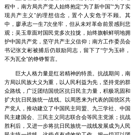
程中，南方局共产党人始终抱定“为了新中国”“为了实
现共产主义”的理想信念，置个人安危于不顾。其
中，廖承志一生7次坐牢，但从未对革命前景感到悲
观；吴玉章面对国民党多次拉拢，始终旗帜鲜明地拥
护中国共产党，坚守共产主义信仰；南方工作委员会
书记张文彬被捕后仍鼓励同志，留下了“宁为玉碎，
不为瓦全”的铮铮誓言。
巨大人格力量是红岩精神的特质。抗战期间，南
方局以民族大义为重，以人民利益为先，坚持党的群
众路线，广泛团结国统区抗日民主力量，积极巩固和
扩大抗日民族统一战线。以周恩来为代表的国统区共
产党人，推动建立了中国民主同盟、九三学社、中国
民主建国会、三民主义同志联合会等民主党派；抗战
胜利后，又进一步将抗日民族统一战线发展成为人民
民主统一战线。这些卓有成效的工作，把一切可以团