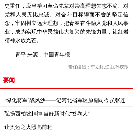
史重任，应当学习革命先辈对崇高理想矢志不渝、对
党和人民无比忠诚、对奋斗目标锲而不舍的坚定信
念，牢固树立远大理想，把青春奋斗融入党和人民事
业，成为实现中华民族伟大复兴的先锋力量，让红岩
精神永放光芒。
青平 来源：中国青年报
责任编辑：李立红,江山,孙庆玲
要闻
“绿化将军”战风沙——记河北省军区原副司令员张连
印
弘扬西柏坡精神 当好新时代“答卷人”
让奥运之火照亮前程