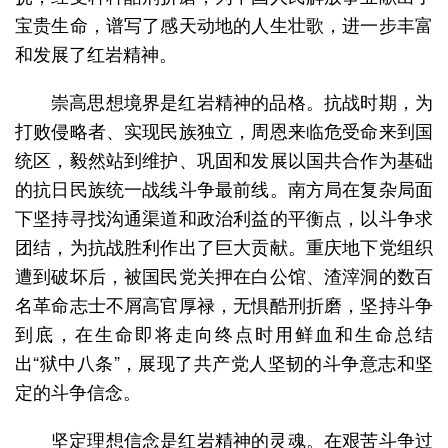
宝贵生命，谱写了感天动地的人生壮歌，进一步丰富
和发展了红岩精神。
崇高思想境界是红岩精神的品格。抗战时期，为
打败侵略者、实现民族独立，周恩来临危受命来到国
统区，毅然站到维护、巩固和发展以国共合作为基础
的抗日民族统一战线斗争最前线。南方局在复杂局面
下坚持寻找沟通渠道和政治利益的平衡点，以斗争求
团结，为抗战胜利作出了巨大贡献。重庆地下党组织
遭到破坏后，被国民党关押在白公馆、渣滓洞的数百
名革命志士不屑高官厚禄，无惧酷刑折磨，坚持斗争
到底，在生命即将走向终点时用鲜血和生命总结
出“狱中八条”，展现了共产党人坚韧的斗争意志和坚
定的斗争信念。
坚定理想信念是红岩精神的灵魂。在艰苦斗争过