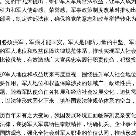
。党的十九大提出，维护军人军属合法权益，让军人成
引力和军人使命感、荣誉感。军事政策制度改革对推动
部署，制定这部法律，确保将党的意志和改革举措转化
国必须强军，军强才能国安。军人是国防力量的中坚、军
的军人地位和权益保障法律规范体系，推动实现军人社
比较优势，有效激励广大官兵忠实履行职责使命，积极
护军人地位和权益历来高度重视，围绕提升军人社会地
要作用。军人地位和权益保障涉及的领域广、政策性强
题。随着军队使命任务拓展和经济社会发展变化，迫切
，以法律形式固化下来，填补国家法律规范体系的空白
历百年未有之大变局，我国发展环境正面临深刻复杂变
法律，褒扬军人军属牺牲奉献精神，明确机关、企业事
国防观念，强化全社会对军人职业的价值认同，推动形