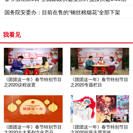
件
国务院安委办：目前在售的“钢丝棉烟花”全部下架
我看见
《团团这一年》春节特别节目
《团团这一年》春节特别节目
之2020议程设置
之2020专题栏目
《团团这一年》春节特别节目
《团团这一年》春节特别节目
之2020十大系列文化产品
之2020抗疫主题宣传