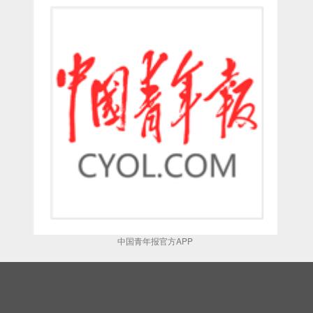
中国青年报官方APP