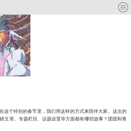
所以在这个特别的春节里，我们用这样的方式来陪伴大家。这次的
重磅文章、专题栏目、议题设置等方面都有哪些故事？团团和青