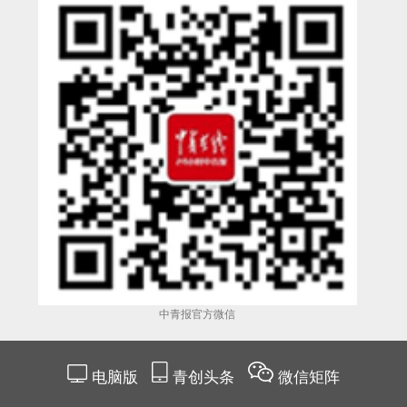
中青报官方微信
电脑版
青创头条
微信矩阵