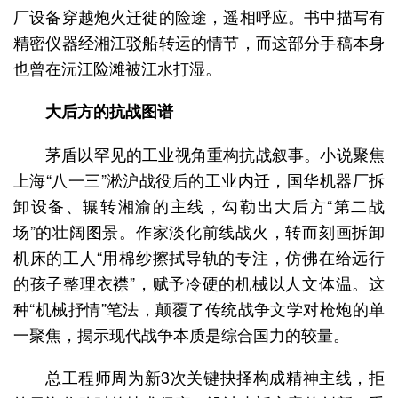
厂设备穿越炮火迁徙的险途，遥相呼应。书中描写有
精密仪器经湘江驳船转运的情节，而这部分手稿本身
也曾在沅江险滩被江水打湿。
大后方的抗战图谱
茅盾以罕见的工业视角重构抗战叙事。小说聚焦
上海“八一三”淞沪战役后的工业内迁，国华机器厂拆
卸设备、辗转湘渝的主线，勾勒出大后方“第二战
场”的壮阔图景。作家淡化前线战火，转而刻画拆卸
机床的工人“用棉纱擦拭导轨的专注，仿佛在给远行
的孩子整理衣襟”，赋予冷硬的机械以人文体温。这
种“机械抒情”笔法，颠覆了传统战争文学对枪炮的单
一聚焦，揭示现代战争本质是综合国力的较量。
总工程师周为新3次关键抉择构成精神主线，拒