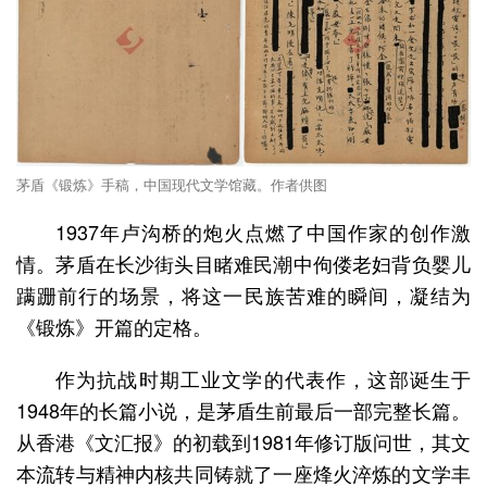
茅盾《锻炼》手稿，中国现代文学馆藏。作者供图
1937年卢沟桥的炮火点燃了中国作家的创作激
情。茅盾在长沙街头目睹难民潮中佝偻老妇背负婴儿
蹒跚前行的场景，将这一民族苦难的瞬间，凝结为
《锻炼》开篇的定格。
作为抗战时期工业文学的代表作，这部诞生于
1948年的长篇小说，是茅盾生前最后一部完整长篇。
从香港《文汇报》的初载到1981年修订版问世，其文
本流转与精神内核共同铸就了一座烽火淬炼的文学丰