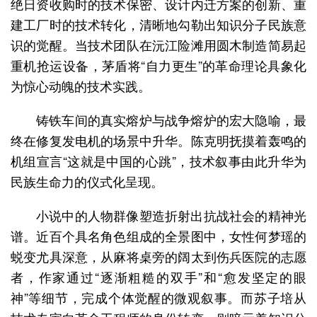
绝日资收购时的技术保密、设计内迁方案的创新、重
建工厂时的技术转化，清晰地勾勒出知识分子民族意
识的觉醒。当技术团队在沅江险滩用圆木制造简易起
重机抢运设备，茅盾将“自力更生”的革命理论具象化
为惊心动魄的技术实践。
铸铁车间的真实熔炉与战争熔炉的宏大隐喻，最
终在修复发电机的场景中升华。陈克明抚摸着轰鸣的
机组宣言“这就是中国的心跳”，技术叙事由此升华为
民族生命力的仪式化呈现。
小说中的人物群像塑造折射出抗战社会的精神光
谱。近百个具名角色组成的全景图中，女性何梦瑶的
蜕变尤具深意，从麻将桌旁的阔太到伤兵医院的志愿
者，作家通过“逐渐粗糙的双手”和“愈发坚定的眼
神”等细节，完成个体觉醒的微观叙事。而苏子培从