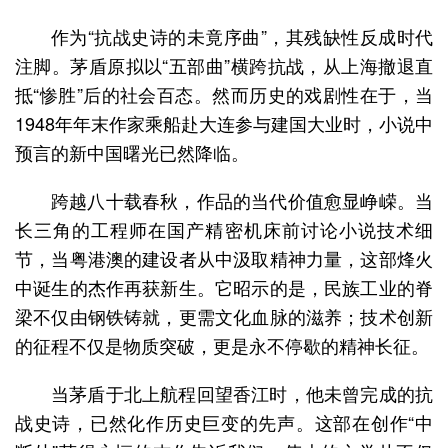
作为“抗战史诗的未竟序曲”，其残缺性反成时代
注脚。茅盾原拟以“五部曲”横跨抗战，从上海撤退直
抵“惨胜”后的社会百态。然而历史的戏剧性在于，当
1948年年末作家乘船赴大连参与建国大业时，小说中
预言的新中国曙光已然降临。
跨越八十载春秋，作品的当代价值愈显峥嵘。当
长三角的工程师在国产精密机床前讨论小说技术细
节，当粤港澳的建设者从中汲取精神力量，这部烽火
中诞生的杰作再获新生。它昭示的是，民族工业的脊
梁不仅由钢铁铸就，更需文化血脉的滋养；技术创新
的征程不仅是物质突破，更是永不停歇的精神长征。
当茅盾于北上航程回望香江时，他未曾完成的抗
战史诗，已然化作历史巨变的先声。这部在创作“中