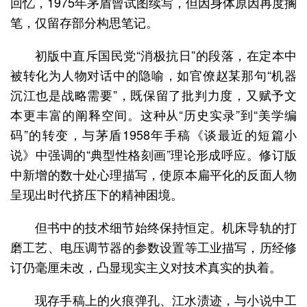
回忆，1975年茅盾曾试图续写，但因身体原因再度搁
笔，仅留存部分构思笔记。
初版中直斥国民党“消极抗日”的段落，在定本中
被转化为人物对话中的隐喻，如官僚赵某那句“机器
沉江也是战略需要”，既保留了批判力度，又赋予文
本更丰富的阐释空间。这种从“历史实录”到“美学编
码”的转变，与茅盾1958年手稿《谈最近的短篇小
说》中强调的“典型性格刻画”理论形成呼应。修订版
中新增的数十处心理描写，使原本扁平化的反面人物
呈现出时代挤压下的精神困境。
但书中的技术细节始终保持恒定。机床导轨的打
磨工艺、电压调节器的参数设置等工业描写，历经修
订仍毫厘未改，凸显现实主义对技术真实的执着。
现存手稿上的火痕弹孔、江水渍迹，与小说中工