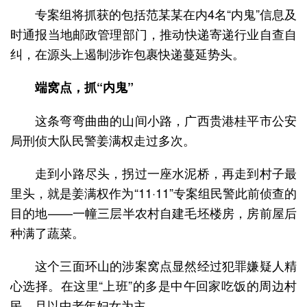
专案组将抓获的包括范某某在内4名“内鬼”信息及
时通报当地邮政管理部门，推动快递寄递行业自查自
纠，在源头上遏制涉诈包裹快递蔓延势头。
端窝点，抓“内鬼”
这条弯弯曲曲的山间小路，广西贵港桂平市公安
局刑侦大队民警姜满权走过多次。
走到小路尽头，拐过一座水泥桥，再走到村子最
里头，就是姜满权作为“11·11”专案组民警此前侦查的
目的地——一幢三层半农村自建毛坯楼房，房前屋后
种满了蔬菜。
这个三面环山的涉案窝点显然经过犯罪嫌疑人精
心选择。在这里“上班”的多是中午回家吃饭的周边村
民，且以中老年妇女为主。