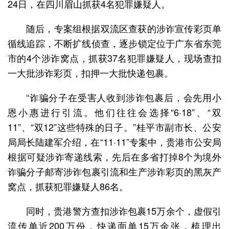
24日，在四川眉山抓获4名犯罪嫌疑人。
随后，专案组根据双流区查获的涉诈宣传彩页单
循线追踪，不断扩线侦查，逐步锁定位于广东省东莞
市的4个涉诈窝点，抓获37名犯罪嫌疑人，现场查扣
一大批涉诈彩页，扣押一大批快递包裹。
“诈骗分子在受害人收到涉诈包裹后，会先用小
恩小惠进行引流。他们往往会选择“6·18”、“双
11”、“双12”这些特殊的日子。”桂平市副市长、公安
局局长陆建军介绍，在“11·11”专案中，贵港市公安局
根据可疑涉诈寄递线索，先后在多省打掉8个为境外
诈骗分子邮寄涉诈包裹引流和生产涉诈彩页的黑灰产
窝点，抓获犯罪嫌疑人86名。
同时，贵港警方查扣涉诈包裹15万余个，虚假引
流传单近200万份，快递面单15万余张，梳理出