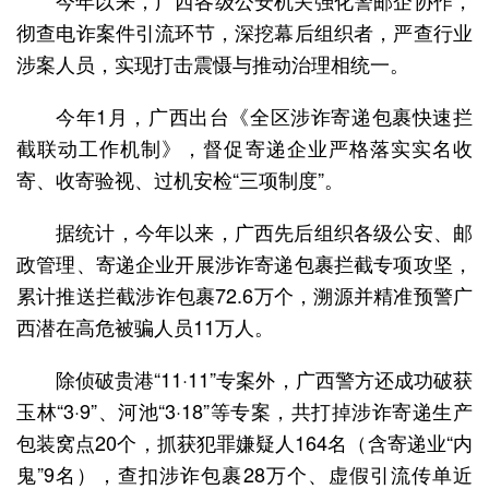
今年以来，广西各级公安机关强化警邮企协作，
彻查电诈案件引流环节，深挖幕后组织者，严查行业
涉案人员，实现打击震慑与推动治理相统一。
今年1月，广西出台《全区涉诈寄递包裹快速拦
截联动工作机制》，督促寄递企业严格落实实名收
寄、收寄验视、过机安检“三项制度”。
据统计，今年以来，广西先后组织各级公安、邮
政管理、寄递企业开展涉诈寄递包裹拦截专项攻坚，
累计推送拦截涉诈包裹72.6万个，溯源并精准预警广
西潜在高危被骗人员11万人。
除侦破贵港“11·11”专案外，广西警方还成功破获
玉林“3·9”、河池“3·18”等专案，共打掉涉诈寄递生产
包装窝点20个，抓获犯罪嫌疑人164名（含寄递业“内
鬼”9名），查扣涉诈包裹28万个、虚假引流传单近