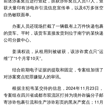
前述涉案窝点进行查处，抓获涉诈窝点人员17人，查
获大量印有涉电诈引流信息宣传单，以及6万多张空
白热敏联面单。
办案人员还现场拦截了一辆载有上万件快递包裹
的货车。平时，该货车直接发货到位于南宁的某快递
公司分拨中心。
姜满权说，从租用到被破获，该涉诈窝点只“运
维”了“1个月零10天”。
结合前期电子证据的提取和固定，专案组加强了
对涉案窝点犯罪嫌疑人的审讯。
根据主犯韦某交待的信息，2024年11月23日，
专案组在四川省成都市双流区打掉为境外诈骗分子邮
寄涉诈包裹引流和生产涉诈彩页的黑灰产窝点；11月