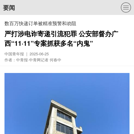
要闻
数百万快递订单被精准预警和劝阻
严打涉电诈寄递引流犯罪 公安部督办广
西“11·11”专案抓获多名“内鬼”
中国青年报 | 2025-06-25
作者：中青报·中青网记者 何春中