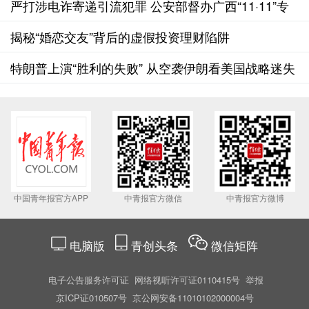
鲁木齐
严打涉电诈寄递引流犯罪 公安部督办广西“11·11”专
案抓获多名“内鬼”
揭秘“婚恋交友”背后的虚假投资理财陷阱
特朗普上演“胜利的失败” 从空袭伊朗看美国战略迷失
与阵营分裂
中国青年报官方APP
中青报官方微信
中青报官方微博
电脑版
青创头条
微信矩阵
电子公告服务许可证
网络视听许可证0110415号
举报
京ICP证010507号
京公网安备11010102000004号