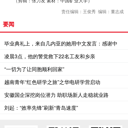
（剪辑：张力友 素材：中国矿业大学）
责任编辑：王俊秀 编辑：董志成
要闻
毕业典礼上，来自几内亚的她用中文发言：感谢中
国！
凌晨3点，他的警觉救下22名工友和乡亲
“一切为了让同胞顺利回家”
越南青年“红色研学之旅”之华电研学营启动
安徽国企深挖岗位潜力 助职场新人走稳就业路
刘起：“效率先锋”刷新“青岛速度”