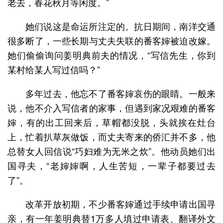
老去，春花秋月等闲度。”
她们说这是命运所注定的。抗日期间，南洋交通
很多断了，一些长期与丈夫失联的番客婶被迫改嫁。
她们偷偷询问姜明典前夫的情况，“写信先生，你到
某村给某人写过信吗？”
多年过去，他忘不了番客婶哀伤的眼睛。一般来
说，他不介入写信者的家事，但遇到家况艰难的番客
婶，有的出工回来后，草帽都没脱，头就挨在灶台
上，忙着扒草灰做饭，而丈夫寄来的侨汇并不多，他
总替女人回信说“巧妇难为无米之炊”。他动员她们出
国寻夫，“老婶婶啊，人生苦短，一辈子都要过去
了”。
改革开放初期，不少番客婶通过手续申请出国寻
亲，有一年姜明典替1万多人填过申请表、翻译外文