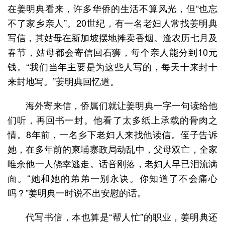
在姜明典看来，许多华侨的生活不算风光，但“也忘
不了家乡亲人”。20世纪，有一名老妇人常找姜明典
写信，其姑母在新加坡摆地摊卖香烟。逢农历七月及
春节，姑母都会寄信回石狮，每个亲人能分到10元
钱。“我们当年主要是为这些人写的，每天十来封十
来封地写。”姜明典回忆道。
海外寄来信，侨属们就让姜明典一字一句读给他
们听，再回书一封。他看了太多纸上承载的骨肉之
情。8年前，一名乡下老妇人来找他读信。侄子告诉
她，在多年前的柬埔寨政局动乱中，父母双亡，全家
唯余他一人侥幸逃走。话音刚落，老妇人早已泪流满
面。“她和她的弟弟一别永诀。你知道了不会痛心
吗？”姜明典一时说不出安慰的话。
代写书信，本也算是“帮人忙”的职业，姜明典还