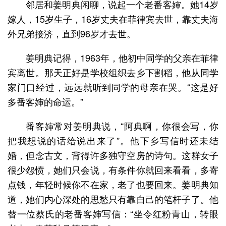
邻居和姜明典闲聊，说起一个老番客婶。她14岁
嫁人，15岁生子，16岁丈夫在菲律宾去世，靠丈夫海
外兄弟接济，直到96岁才去世。
姜明典记得，1963年，他初中同学的父亲在菲律
宾离世。那天正好是学校组织去乡下割稻，他从同学
家门口经过，远远就听到同学的母亲在哭。“这是好
多番客婶的命运。”
番客婶常对姜明典说，“阿典啊，你很会写，你
把我想说的话给说出来了”。他下乡写信时还未结
婚，但念古文，背得许多独守空房的诗句。这群女子
很少怨愤，她们只会说，有条件你就回来看看，多寄
点钱，年轻时候你不在家，老了也要回来。姜明典知
道，她们内心深处的思愁只有靠自己的笔杆子了。他
替一位蔡氏的老番客婶写信：“坐令红粉青山，转眼