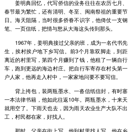
姜明典回忆，代写侨信的业务往往在农历七月、
春节最为繁忙，还有清明、冬至、闽南祭祖的重要节
日。海天阻隔，当时很多侨眷不识字，他倚仗一支钢
笔、一页信纸，把情与愁从大海这头传到那头。
1967年，姜明典接过父亲的班，成为一名代书先
生，挨村挨户地下乡写信。前3个月靠双脚走，到距
离近的村里写，第四个月赚到了钱，他租了一辆自行
车，跑到更远的海边村庄。把自行车寄存在村头第一
户人家，他再走入村中，一家家地问要不要写信。
背上挎包，装两瓶墨水、一沓信纸信封，有时塞
一本法律书籍，他如此往返10年。两瓶墨水，十来天
就用空了。下雨天也去，因为雨天农业生产大队不出
工，村民都在家，好找人。
那时，父亲在街上写，他到村里找人写。他在乡