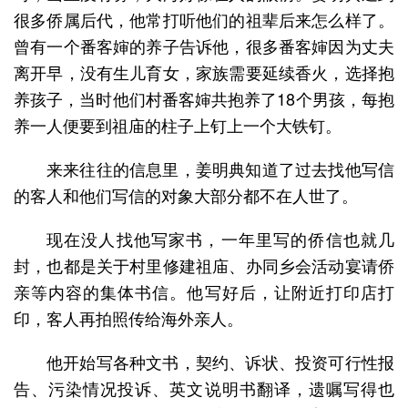
很多侨属后代，他常打听他们的祖辈后来怎么样了。
曾有一个番客婶的养子告诉他，很多番客婶因为丈夫
离开早，没有生儿育女，家族需要延续香火，选择抱
养孩子，当时他们村番客婶共抱养了18个男孩，每抱
养一人便要到祖庙的柱子上钉上一个大铁钉。
来来往往的信息里，姜明典知道了过去找他写信
的客人和他们写信的对象大部分都不在人世了。
现在没人找他写家书，一年里写的侨信也就几
封，也都是关于村里修建祖庙、办同乡会活动宴请侨
亲等内容的集体书信。他写好后，让附近打印店打
印，客人再拍照传给海外亲人。
他开始写各种文书，契约、诉状、投资可行性报
告、污染情况投诉、英文说明书翻译，遗嘱写得也