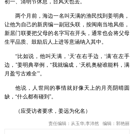
初一、清明节休息，台风天也去。
两个月前，海边一名叫天满的渔民找到姜明典，
让他为自己的新房编一副冠头联，按闽南当地风俗，
新居门联要把父母的名字写在开头，通常也会将父母
生平品质、鼓励后人上进等意涵纳入其中。
“比如说，他叫天满，‘天’在右手边，‘满’在左手
边，”姜明典举例，“我就编成，‘天机奥秘谁能料，满
月盈亏古难全’”。
他说，人世间的事情就好像天上的月亮阴晴圆
缺，“什么都有碰到”。
（应受访者要求，姜远为化名）
责任编辑：从玉华,李沛然 编辑：郭艳丽