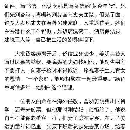
证件、写书信，他认为那是写侨信的“黄金年代”。她
们先到香港，再辗转到异国与丈夫团聚，但见了面，
许多人发现丈夫在海外另建家庭，又重返香港。她们
在香港什么工作都做，如饭店洗碗工、酒店保洁员、
建筑工人等，自己把生活的苦嚼碎咽下。
大批番客婶离开后，侨信业务变少，姜明典替人
写过民事答辩状。要离婚的夫妇找到他，他劝告男方
不要打人，向妻子检讨求得原谅，珍视妻子生儿育女
的恩情。“一个家庭，能够相聚在一起最重要。”给侨
眷写信多年，他明白这个道理。
一位朋友的弟弟在海外任教，曾劝姜明典出国留
学，还寄来船票。但他那时刚结婚，便拒绝了。他说
自己不能像老番客一样，把妻子晾在家乡。在儿子姜
远的童年记忆里，父亲下班后总是先去菜市场，给妻