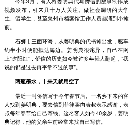
今年3月，有人将姜明典代写侨信的故事制作成
视频发布，引来几十万人关注。做社会调研的大学
生、留学生，甚至泉州市档案馆工作人员都涌到小摊
前。
石狮市三面环海，从姜明典的代书摊出发，驱车
约半小时便能抵达海边。姜明典很诧异，自己在网
上“夕阳红”，侨信的历史如今被许多年轻人翻起，“我
说的都是过去再平常不过的事”。
两瓶墨水，十来天就用空了
最近一封侨信写于今年春节后。一名乡下来的客
人找到姜明典，要去信到菲律宾向表叔表示感谢，表
叔每年春节给自己寄钱。这名客人如今40余岁，姜明
典记得，他的父亲生前经常来找自己写信。