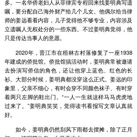
多。一名华侨老妇人从菲律宾专程回来找姜明典写遗
嘱，要分配自己海外财产给几个儿女。他偶尔给当律
师的姜远看看内容，儿子觉得他不够专业，内容涉及
立遗嘱人无权处分的一些东西。不过姜明典觉得，他
只是传达当事人的意愿。
2020年，晋江市在梧林古村落修复了一座1938
年建成的侨批馆。侨批馆搞活动时，姜明典常被邀请
去扮演写侨信的角色，还让他穿上蓝色、红色的长
衫。大部分时候，姜明典都没穿这么正式。姜远的印
象里，父亲不细心，有时会穿不同颜色袜子、有时穿
着两只左脚的鞋出门。“一人一生就这样马马虎虎地
过来了。”姜明典笑笑，觉得读书看报写文章认真就
好。
如今，姜明典仍然刮风下雨都去摆摊，除了正月