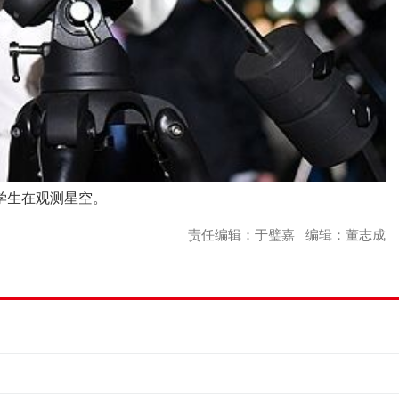
的学生在观测星空。
责任编辑：于璧嘉 编辑：董志成