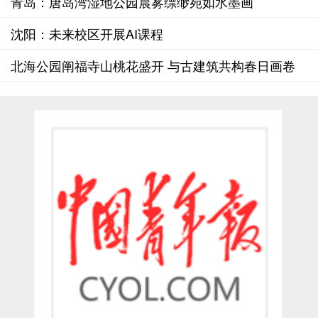
青岛：唐岛湾湿地公园晨雾缥缈宛如水墨画
沈阳：未来校区开展AI课程
北海公园阐福寺山桃花盛开 与古建筑共构春日画卷