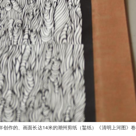
历时7年创作的、画面长达14米的潮州剪纸（錾纸）《清明上河图