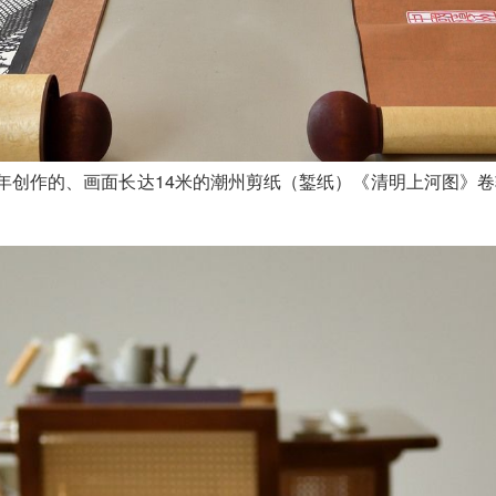
历时7年创作的、画面长达14米的潮州剪纸（錾纸）《清明上河图