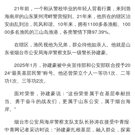
21年前，一个刚从警校毕业的年轻人背着行囊，来到渤
海南岸的山东莱州湾畔警营报到。21年来，他所在的辖区治
安由乱到治，民风和谐。10年来，拥有1100多条渔船、100
00多名渔民的三山岛渔港，各类警情下降97.39%。
在辖区，渔民视他为兄弟，群众待他如亲人。他就是山
东省烟台市公安局海岸警察支队一级警长孙建豪。
2025年1月，孙建豪被中央宣传部和公安部联合授予20
24“最美基层民警”称号。他还曾荣立个人一等功1次、二等
功1次、三等功2次。
面对荣誉，孙建豪说：“这份荣誉属于在基层奉献担
当、勇于奋斗的战友们，更属于山东公安，属于烟台海
岸。”
烟台市公安局海岸警察支队支队长孙涛在接受中青报·
中青网记者采访时说：“孙建豪扎根基层，融入群众，探索