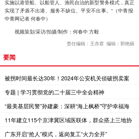
实施以港管船、以船管人、渔民自治的新型警务模式，真正
实现了矛盾不出港、服务不缺位、平安不出事。“（中青报·
中青网记者 何春中）
视频策划/采访/拍摄/制作：何春中 方毅
责任编辑：王亦君 编辑：郭艳丽
要闻
被拐时间最长达30年！2024年公安机关侦破拐卖案
件550余起
专题 | 学习贯彻党的二十届三中全会精神
“最美基层民警”孙建豪：深耕“海上枫桥”守护幸福海
岸
11年建立115个京津冀区域医联体，群众搭上三地协
作的“健康快车”
广东开启“抢人”模式，返岗复工“火力全开”