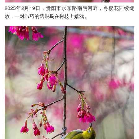
2025年2月19日，贵阳市水东路南明河畔，冬樱花陆续绽
放，一对乖巧的绣眼鸟在树枝上嬉戏。