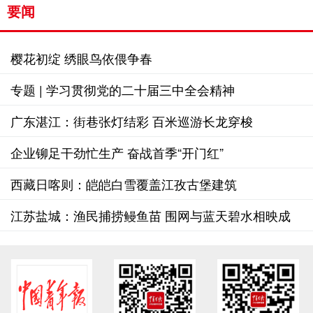
要闻
樱花初绽 绣眼鸟依偎争春
专题 | 学习贯彻党的二十届三中全会精神
广东湛江：街巷张灯结彩 百米巡游长龙穿梭
企业铆足干劲忙生产 奋战首季“开门红”
西藏日喀则：皑皑白雪覆盖江孜古堡建筑
江苏盐城：渔民捕捞鳗鱼苗 围网与蓝天碧水相映成
景