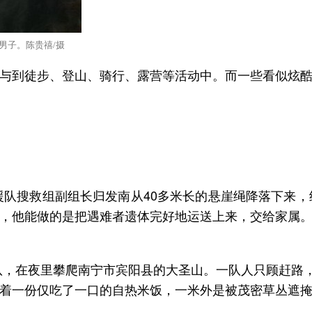
男子。陈贵禧/摄
与到徒步、登山、骑行、露营等活动中。而一些看似炫
救援队搜救组副组长归发南从40多米长的悬崖绳降落下来
，他能做的是把遇难者遗体完好地运送上来，交给家属
团队，在夜里攀爬南宁市宾阳县的大圣山。一队人只顾赶路
着一份仅吃了一口的自热米饭，一米外是被茂密草丛遮