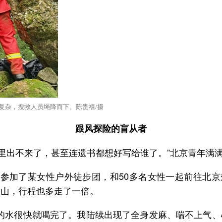
复杂，搜救人员绳降而下。陈贵禧/摄
跟风探险的盲从者
山里出不来了，甚至连遗书都想好写给谁了。”北京青年满
参加了某女性户外徒步团，和50多名女性一起前往北京
出山，行程也多走了一倍。
带的水很快就喝完了。我陆续出现了全身发麻、喘不上气