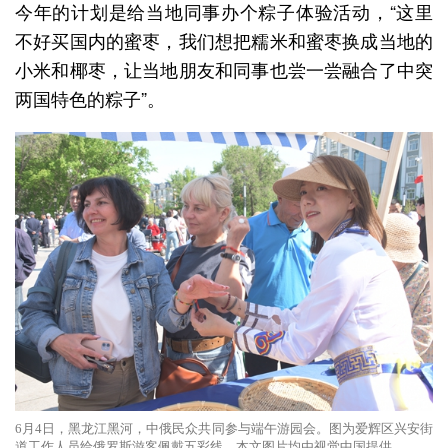
今年的计划是给当地同事办个粽子体验活动，“这里
不好买国内的蜜枣，我们想把糯米和蜜枣换成当地的
小米和椰枣，让当地朋友和同事也尝一尝融合了中突
两国特色的粽子”。
6月4日，黑龙江黑河，中俄民众共同参与端午游园会。图为爱辉区兴安街
道工作人员给俄罗斯游客佩戴五彩线。本文图片均由视觉中国提供