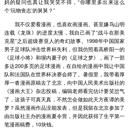
妈的疑问也真让我哭笑不得，“你哪里多出来这么
个‘玩物丧志’的舅舅？”
我不仅爱看漫画，也喜欢画漫画。甚至嫌鸟山明
连载《龙珠》的进度太慢，我自己画了“战斗在那美
克星”之后超级赛亚人的奇幻故事。1998年中国国家
男子足球队冲击世界杯失利，但我仿照着高桥阳一的
《足球小将》和塀内夏子的《足球之梦》，画了一部
多达200多页的足球漫画，在自绘的漫画中我让中国
队和法国队在世界杯决赛会师了。暑假里，我带着厚
厚一沓漫画原稿去了北京，向中国人民美术出版社的
《漫画大王》杂志投稿，编辑老师看完估计要笑岔气
了，这孩子可真天真，不然怎会做如此天方夜谭的美
梦？虽然漫画作品没能发表，但是我留在北京参加了
由出版社主办的漫画夏令营，并因此获得了生平第一
笔漫画稿费，10块钱。