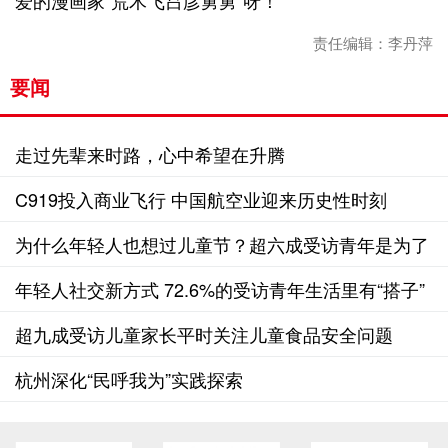
爱的漫画家“荒木飞吕彦舅舅”呀！
责任编辑：李丹萍
要闻
走过先辈来时路，心中希望在升腾
C919投入商业飞行 中国航空业迎来历史性时刻
为什么年轻人也想过儿童节？超六成受访青年是为了
放松、解压
年轻人社交新方式 72.6%的受访青年生活里有“搭子”
超九成受访儿童家长平时关注儿童食品安全问题
杭州深化“民呼我为”实践探索