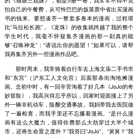
的《猫眼三姐妹》，都是5册一卷，我常常不得不克
扣自己的午餐费，从可怜巴巴的饭菜票中省出买漫画
书的钱来。要想凑齐一整套多卷本的漫画，过程堪
比“马拉松长跑”，《龙珠》的收集就跨越了我的整个
学生时代，我毫不怀疑集齐漫画的那一刻真的能
够“召唤神龙”：“请说出你的愿望！”如果可以，请帮
我再集齐另外一些漫画作品吧。
那时周末，我常骑着自行车去上海文庙二手书市
和“东宫”（沪东工人文化宫）后面那条街淘地摊漫
画。念初中时，有一回辛苦淘着了好几本《JoJo的奇
妙冒险》，我高兴得忘乎所以，回家时迎面撞上了另
外一辆非机动车，险酿交通事故。我妈带我去医院做
了一遍检查，而我手里还不忘攥着漫画。“是什么漫
画有这么大魔力，值得你费那么大劲穿过大半个城
市，还将生命置之度外？”我答曰“JoJo”。“舅舅？”我