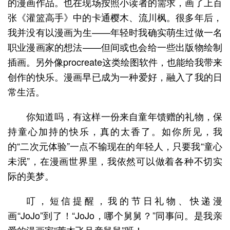
的漫画作品。也在现场按照小读者的需求，画了上百
张《灌篮高手》中的卡通樱木、流川枫。很多年后，
我并没有以漫画为生——年轻时我确实萌生过做一名
职业漫画家的想法——但间或也会给一些出版物绘制
插画。另外像procreate这类绘图软件，也能给我带来
创作的快乐。漫画早已成为一种爱好，融入了我的日
常生活。
你知道吗，有这样一份来自童年馈赠的礼物，保
持童心加持的快乐，真的太香了。如你所见，我
的“二次元体验”一点不输现在的年轻人，只要我“童心
未泯”，在漫画世界里，我依然可以做着各种不切实
际的美梦。
叮，短信提醒，我的节日礼物、快递漫
画“JoJo”到了！“JoJo，哪个舅舅？”同事问。是我亲