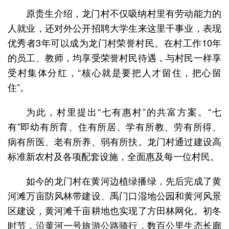
原贵生介绍，龙门村不仅吸纳村里有劳动能力的
人就业，还对外公开招聘大学生来这里干事业，表现
优秀者3年可以成为龙门村荣誉村民。在村工作10年
的员工、教师，均享受荣誉村民待遇，与村民一样享
受村集体分红，“核心就是要把人才留住，把心留
住”。
为此，村里提出“七有惠村”的共富方案。“七
有”即幼有所育、住有所居、学有所教、劳有所得、
病有所医、老有所养、弱有所扶。龙门村通过建设高
标准新农村及各项配套设施，全面惠及每一位村民。
如今的龙门村在黄河边植绿播绿，先后完成了黄
河滩万亩防风林带建设、禹门口湿地公园和黄河风景
区建设，黄河滩千亩耕地也实现了方田林网化。初冬
时节，沿黄河一号旅游公路骑行，数百公里生态长廊