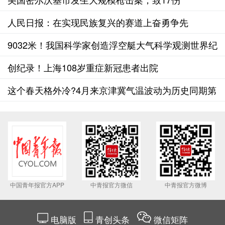
人民日报：在实现民族复兴的赛道上奋勇争先
9032米！我国科学家创造浮空艇大气科学观测世界纪
录
创纪录！上海108岁重症新冠患者出院
这个春天格外冷?4月来京津冀气温波动为历史同期第
二大
中国青年报官方APP
中青报官方微信
中青报官方微博
电脑版
青创头条
微信矩阵