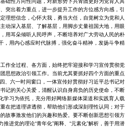
等基础性方向性问题，对新形势下共青团更好为党育人具
质、突出着力重点，进一步提升工作的方位感方向感，引
坚定理想信念，心怀大我，勇当大任，自觉树立为党和人
，主动深入基层、了解基层，用脚步丈量祖国大地，用眼
民，用耳朵倾听人民呼声，不断培养对广大劳动人民的朴
干，用内心感应时代脉搏，强化奋斗精神，发扬斗争精
的工作全过程、各方面，始终把牢迎接和学习宣传贯彻党
青团思想政治引领工作。当前尤其要抓好四个方面的重点
五四、六一时间窗口，一体宣传好贯彻好习近平总书记对
总书记的关心关爱，清醒认识自身肩负的历史使命，不断
化学习为依托，充分用好网络新媒体渠道和实践育人载
，重在把道理讲透彻，帮助他们形成深刻理性认同；对于
活的故事激发他们的兴趣和热爱。要不断创新思想引领方
推进党的理论“青年化”阐释、“元素化”解析，善于用潜