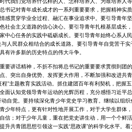
时代我们党培养什么样的人、怎样培养人、为谁培养人
总书记对青年成长成才的一系列重要要求，把握精神实
情感贯穿学业全过程、融汇在事业追求中。要引导青年
色社会主义道路的信心决心。要引导青年扎根基层成长
家中心任务的实践中砥砺成长。要引导青年始终心系人
走与人民群众相结合的成长道路。要引导青年自觉苦干实
具有许多新的历史特点的伟大斗争。
重要讲话精神，不折不扣将总书记的重要要求贯彻到团
点、突出自身优势、发挥更大作用，不断加强和改进共
征程”主题教育实践活动。抓住建团百年有利契机，把握
全面认知党领导青年运动的光辉历程，充分感悟习近平
行动自觉。要持续深化青少年党史学习教育。继续以组织
青少年特点，更有针对性地开展工作，对于大学生群体
自信；对于少年儿童，重在把党史讲生动，用一个个鲜
升共青团思想引领这一实践“思政课”的科学化水平。着力