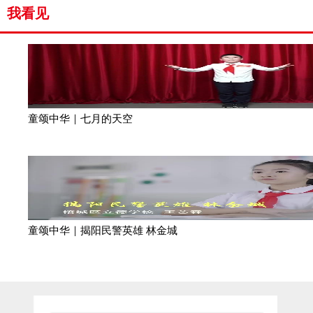
我看见
童颂中华｜七月的天空
童颂中华｜揭阳民警英雄 林金城