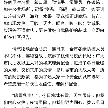
好的卫生习惯，戴口罩、勤洗手、常通风、多锻炼；
如去公共场所，记得“测温、亮码、戴口罩”；购买进
口冷链食品、海鲜、水果，要选择正规商场、超市。
如出现发热、干咳、乏力、咽痛、嗅（味）觉减退、
腹泻等不适症状，要在做好自我防护的基础上立即向
所在社区报告。
请您继续配合防疫。连日来，全市各级防控人员
不眠不休、连续奋战，筑起了杭州防疫的长城；广大
市民朋友以主人翁的姿态理解配合，汇成了冬日最暖
的风景。突如其来的疫情，是对城市的大战大考，所
有的防疫政策，都为了还大家一个安全的城市港湾，
希望您能一如既往地信任、理解和配合。
“瑞雪兆丰年”，今日杭城有雪。天气虽冷，但我
们内心火热；疫情虽险，但我们勠力同心。拨云见日