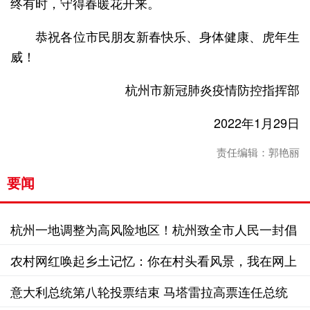
终有时，守得春暖花开来。
恭祝各位市民朋友新春快乐、身体健康、虎年生
威！
杭州市新冠肺炎疫情防控指挥部
2022年1月29日
责任编辑：郭艳丽
要闻
杭州一地调整为高风险地区！杭州致全市人民一封倡
议书
农村网红唤起乡土记忆：你在村头看风景，我在网上
看你
意大利总统第八轮投票结束 马塔雷拉高票连任总统