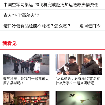
中国空军两架运-20飞机完成赴汤加运送救灾物资任
务后返部归建
古人也打“高尔夫”？
进口冷链食品还能不能吃？怎么吃？——追问进口冷
链食品安全
我看见
春节将至，让我们一起逛逛太
“龙凤相遇，必有祥和”背后有
原古县城吧！
什么故事？一起来听听吧！