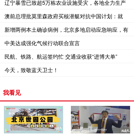
辽宁暴雪已致超5万栋农业设施受灾，各地全力生产
自救
澳前总理批莫里森政府买核潜艇对抗中国计划：就
像“往山上扔一把牙签”
新增两例本土确诊病例，北京多地启动应急响应，有
医院停诊小学封闭
中美达成强化气候行动联合宣言
民航、铁路、航运签约忙 交通业收获“进博大单”
今天，致敬蓝天卫士！
我看见