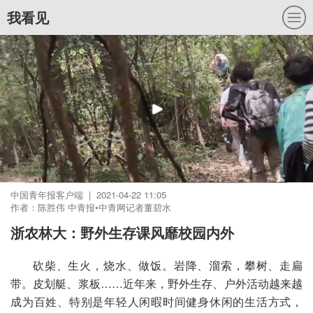
我看见
中国青年报客户端 | 2021-04-22 11:05
作者：陈胜伟 中青报•中青网记者董碧水
浙农林大：野外生存课风靡校园内外
砍柴、生火，烧水、做饭。岩降、溜索，攀树、走扁
带。皮划艇、浆板……近年来，野外生存、户外活动越来越
成为百姓、特别是年轻人闲暇时间健身休闲的生活方式，