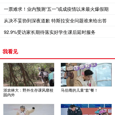
一票难求！业内预测“五一”或成疫情以来最火爆假期
从决不妥协到深夜道歉 特斯拉安全问题谁来给出答
案
92.9%受访家长期待落实好学生课后延时服务
我看见
浙农林大：野外生存课风靡校
马伯骞的儿童“套”餐！
园内外