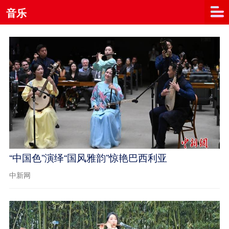
音乐
“中国色”演绎“国风雅韵”惊艳巴西利亚
中新网