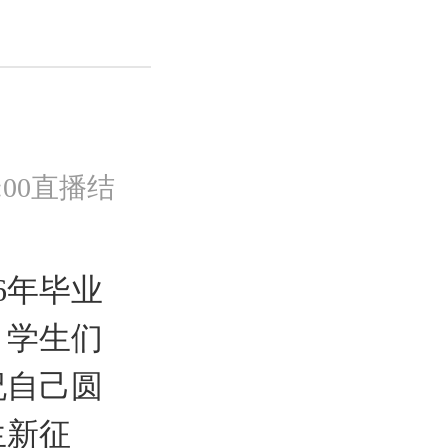
00:00直播结
6年毕业
，学生们
祝自己圆
生新征