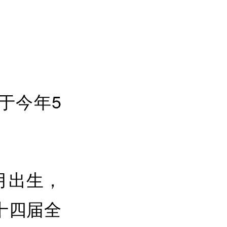
于今年5
月出生，
十四届全