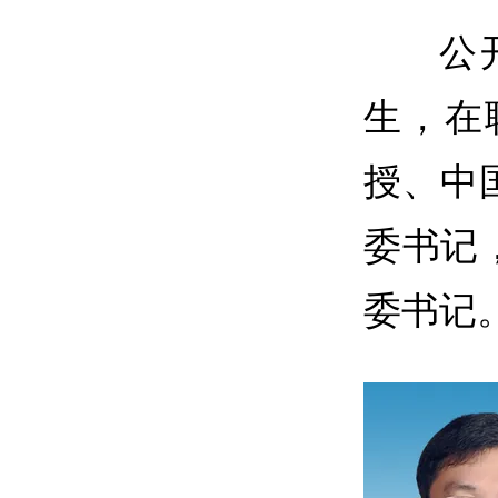
公
生，在
授、中
委书记
委书记