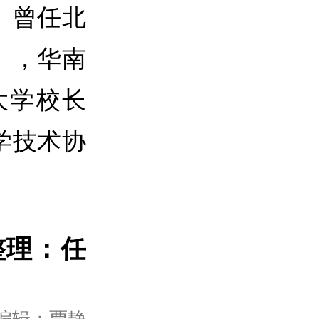
。曾任北
），华南
大学校长
学技术协
整理：任