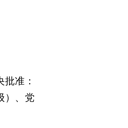
央批准：
级）、党