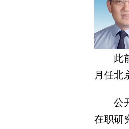
此
月
任北
公
在职研