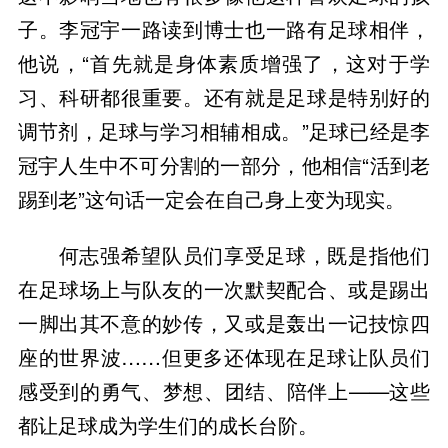
子。李冠宇一路读到博士也一路有足球相伴，
他说，“首先就是身体素质增强了，这对于学
习、科研都很重要。还有就是足球是特别好的
调节剂，足球与学习相辅相成。”足球已经是李
冠宇人生中不可分割的一部分，他相信“活到老
踢到老”这句话一定会在自己身上变为现实。
何志强希望队员们享受足球，既是指他们
在足球场上与队友的一次默契配合、或是踢出
一脚出其不意的妙传，又或是轰出一记技惊四
座的世界波……但更多还体现在足球让队员们
感受到的勇气、梦想、团结、陪伴上——这些