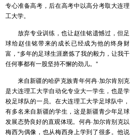
专心准备高考，后在高考中以高分考取大连理
工大学。
放弃专业训练，也让赵佳铭遗憾过，但足
球给赵佳铭带来的成长已经成为他的终身财
富，“多年的足球生涯磨炼了我的毅力，让我干
任何事都有一股坚持不懈的劲儿。”
来自新疆的哈萨克族青年何冉·加尔肯别克
是大连理工大学自动化专业大一学生，也是学
校足球队的一员。在大连理工大学足球队中，
有多名来自新疆的学生，这是新疆青少年足球
发展态势良好的直观体现。何冉·加尔肯别克以
梅西为偶像，也从梅西身上学到了很多。他说