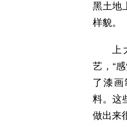
黑土地
样貌。
上
艺，“
了漆画
料。这
做出来