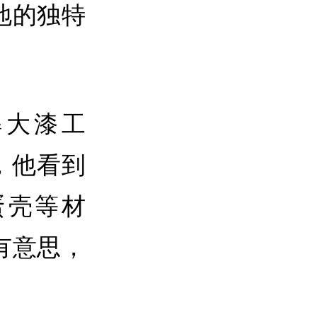
地的独特
解大漆工
，他看到
蛋壳等材
有意思，