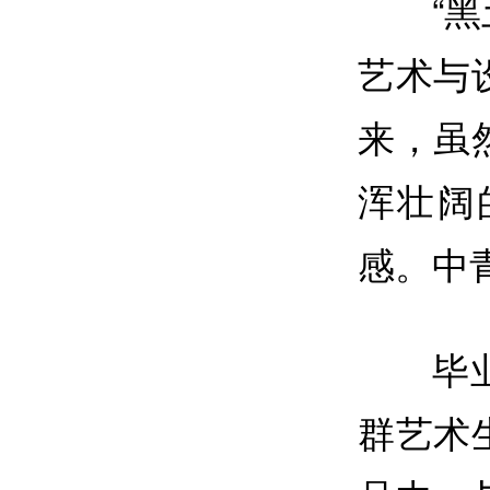
“
艺术与
来，虽
浑壮阔
感。中青
毕
群艺术