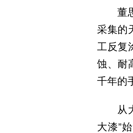
董
采集的
工反复
蚀、耐
千年的
从
大漆”