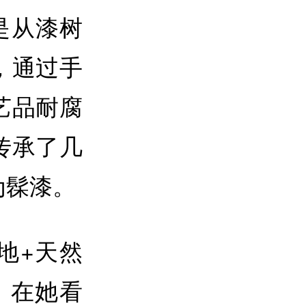
是从漆树
，通过手
艺品耐腐
传承了几
为髹漆。
地+天然
。在她看