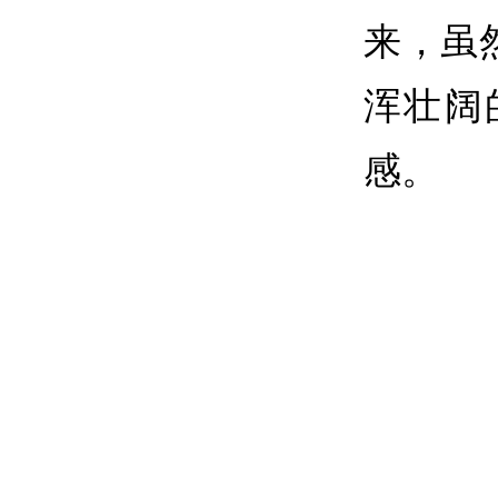
来，虽
浑壮阔
感。