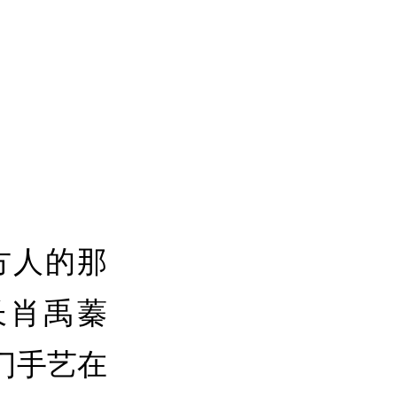
方人的那
长肖禹蓁
门手艺在