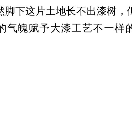
然脚下这片土地长不出漆树，
的气魄赋予大漆工艺不一样