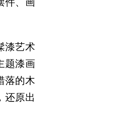
摆件、画
髹漆艺术
主题漆画
错落的木
，还原出