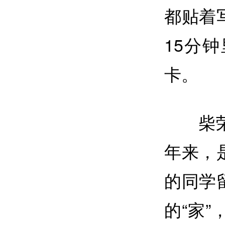
都贴着
15分
卡。
柴
年来，
的同学
的“家