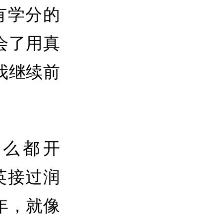
有学分的
会了用真
我继续前
什么都开
英接过润
年，就像