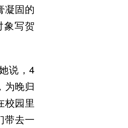
膏凝固的
对象写贺
她说，4
，为晚归
在校园里
们带去一