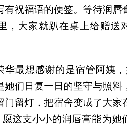
写有祝福语的便签。等待润唇
钟里，大家就趴在桌上给赠送
荣华最想感谢的是宿管阿姨，
是她们日复一日的坚守与照料
留门留灯，把宿舍变成了大家
”，愿这支小小的润唇膏能为她