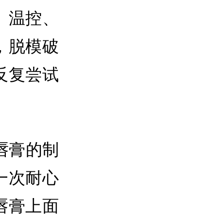
、温控、
，脱模破
反复尝试
唇膏的制
一次耐心
唇膏上面