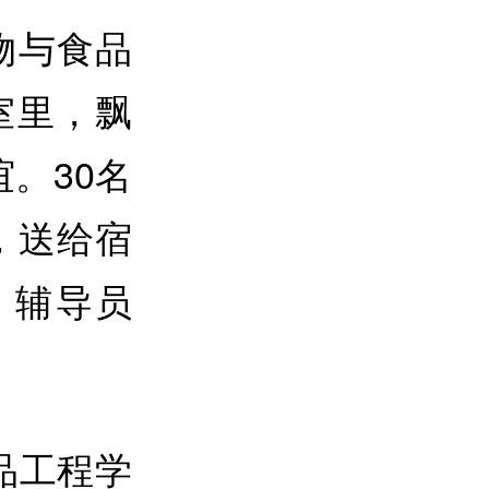
物与食品
室里，飘
。30名
，送给宿
、辅导员
品工程学