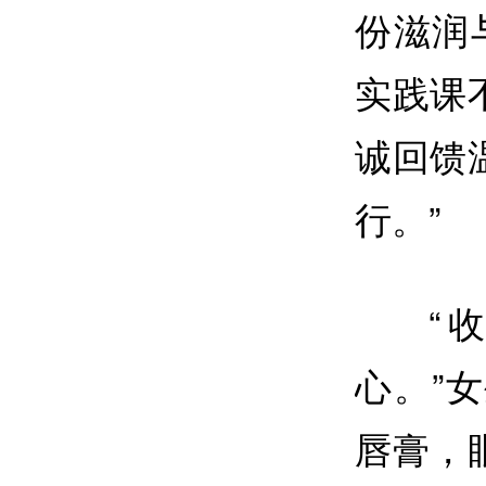
份滋润
实践课
诚回馈
行。”
“
心。”
唇膏，