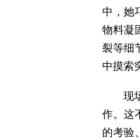
中，她
物料凝
裂等细
中摸索
现
作。这
的考验