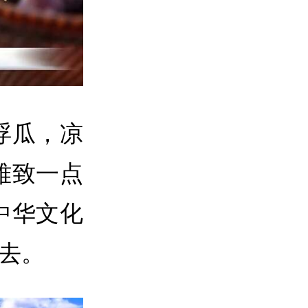
浮瓜，凉
雅致一点
中华文化
水去。