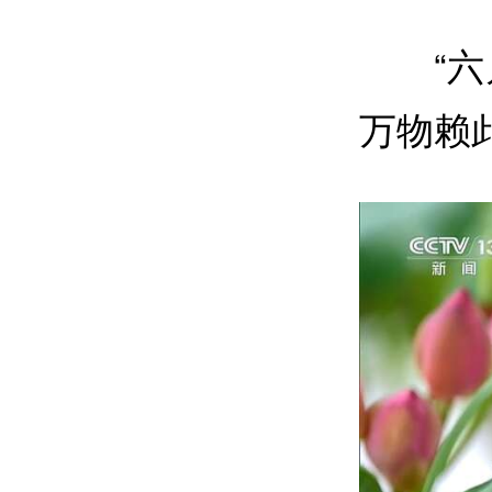
“
万物赖