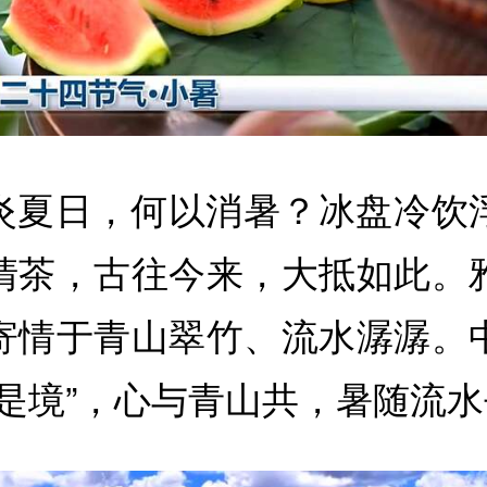
炎夏日，何以消暑？冰盘冷饮
清茶，古往今来，大抵如此。
寄情于青山翠竹、流水潺潺。
即是境”，心与青山共，暑随流