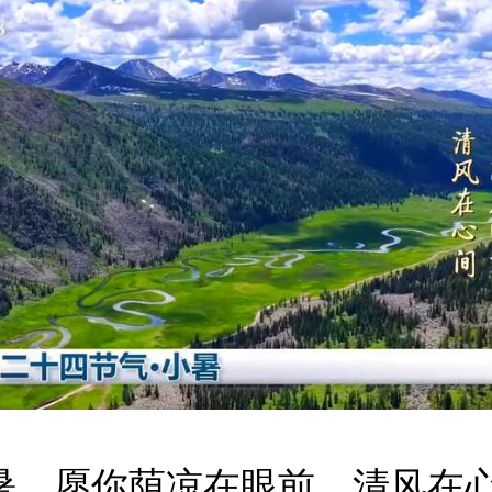
暑，愿你荫凉在眼前，清风在