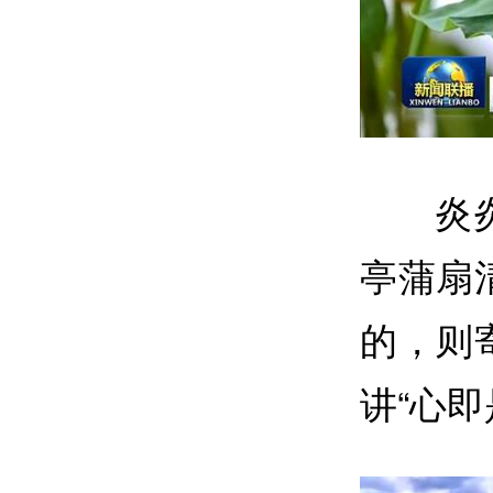
炎
亭蒲扇
的，则
讲“心