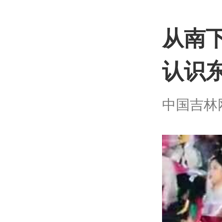
从南
认识
中国吉林网 |