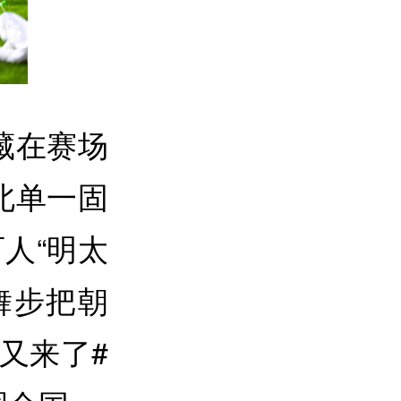
藏在赛场
北单一固
人“明太
舞步把朝
又来了#