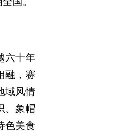
圈全国。
越六十年
相融，赛
地域风情
织、象帽
特色美食