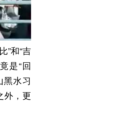
比”和“吉
竟是“回
山黑水习
之外，更