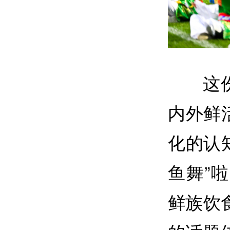
这
内外鲜
化的认
鱼舞”
鲜族饮