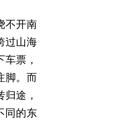
绕不开南
跨过山海
下车票，
注脚。而
转归途，
不同的东