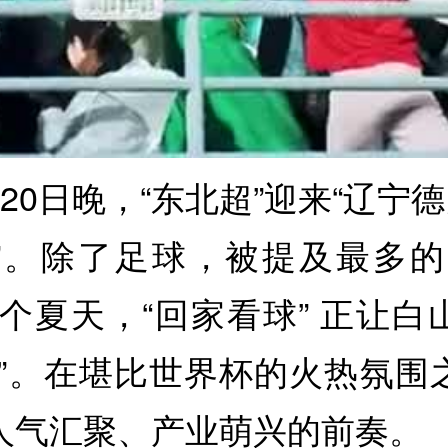
月20日晚，“东北超”迎来“辽宁德
”。除了足球，被提及最多的
这个夏天，“回家看球” 正让白
归”。在堪比世界杯的火热氛围
人气汇聚、产业萌兴的前奏。