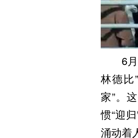
6
林德比
家”。
惯“迎
涌动着