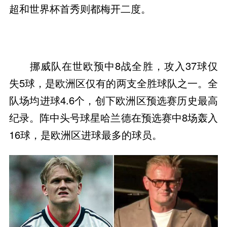
超和世界杯首秀则都梅开二度。
挪威队在世欧预中8战全胜，攻入37球仅
失5球，是欧洲区仅有的两支全胜球队之一。全
队场均进球4.6个，创下欧洲区预选赛历史最高
纪录。阵中头号球星哈兰德在预选赛中8场轰入
16球，是欧洲区进球最多的球员。