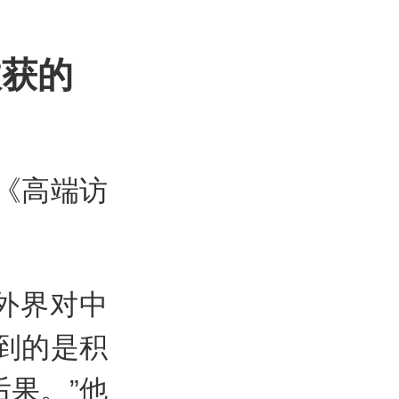
收获的
《高端访
外界对中
到的是积
果。”他