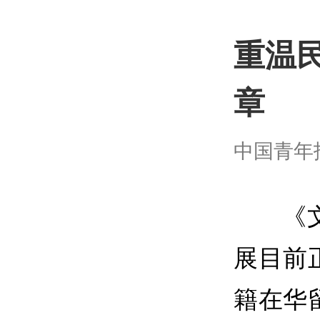
重温
章
中国青年报客
《
展目前
籍在华