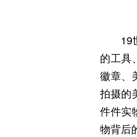
1
的工具
徽章、
拍摄的
件件实
物背后