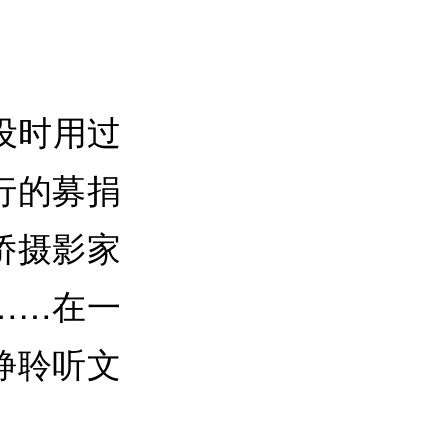
设时用过
行的募捐
侨摄影家
……在一
静聆听文