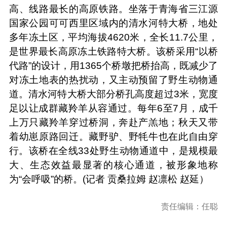
高、线路最长的高原铁路。坐落于青海省三江源
国家公园可可西里区域内的清水河特大桥，地处
多年冻土区，平均海拔4620米，全长11.7公里，
是世界最长高原冻土铁路特大桥。该桥采用“以桥
代路”的设计，用1365个桥墩把桥抬高，既减少了
对冻土地表的热扰动，又主动预留了野生动物通
道。清水河特大桥大部分桥孔高度超过3米，宽度
足以让成群藏羚羊从容通过。每年6至7月，成千
上万只藏羚羊穿过桥洞，奔赴产羔地；秋天又带
着幼崽原路回迁。藏野驴、野牦牛也在此自由穿
行。该桥在全线33处野生动物通道中，是规模最
大、生态效益最显著的核心通道，被形象地称
为“会呼吸”的桥。(记者 贡桑拉姆 赵凛松 赵延）
责任编辑：任聪