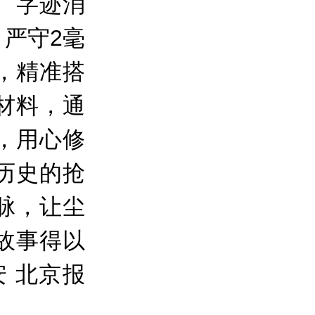
、字迹消
严守2毫
，精准搭
材料，通
，用心修
历史的抢
脉，让尘
故事得以
安 北京报