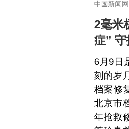
中国新闻网 | 
2毫米
症” 
6月9
刻的岁
档案修
北京市
年抢救