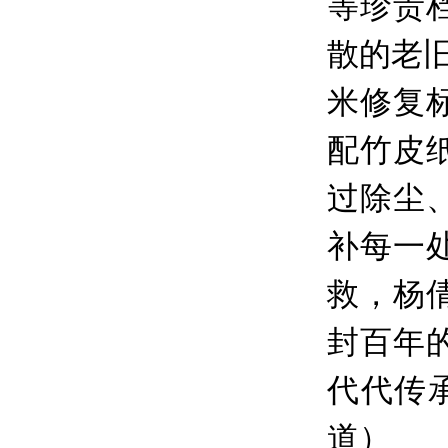
等珍贵
散的老
米修复
配竹皮
过除尘
补每一
救，杨
封百年
代代传承
道）