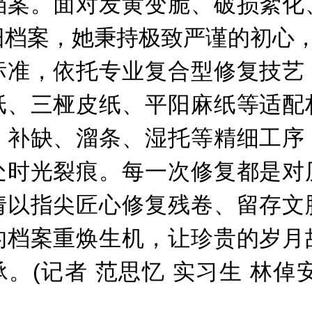
档案。面对发黄变脆、破损絮化
旧档案，她秉持极致严谨的初心，
标准，依托专业复合型修复技艺
纸、三桠皮纸、平阳麻纸等适配
、补缺、溜条、湿托等精细工序
处时光裂痕。每一次修复都是对
倩以指尖匠心修复残卷、留存文
的档案重焕生机，让珍贵的岁月
。(记者 范思忆 实习生 林倬