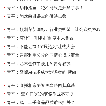
青平：幼师虐童，绝不能只是开除了事！
青平：为戏曲进课堂的做法点赞
青平：预制菜新国标让行业更规范，让公众更放心
青平：莫让“非升即走”制度本末倒置
青平：不能让“3·15”只沦为“吐槽大会”
青平：岂能利用公众的同情心博取流量
青平：​艺术创作中使用AI要有底线
青平：警惕AI技术成为造谣者的“帮凶”
青平：直播相亲要避免套路回归真诚
青平：“查户口”式的寒假作业不可取
青平：​线上二手商品品质谁来把关？