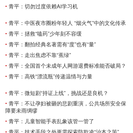
青平：切勿过度依赖AI学习机
青平：中医夜市圈粉年轻人 “烟火气”中的文化传承
青平：拯救“嗑药”少年刻不容缓
青平：翻拍经典名著需有“度”也有“量”
青平：走出焦虑不靠“蕉绿”
青平：全国首个未成年人网游退费标准能否破局？
青平：高铁“漂流瓶”传递温情与力量
青平：微短剧“持证上线”，挑战还是良机？
​青平：不让孕妇被砸的悲剧重演，公共场所安全保
障要未雨绸缪
青平：儿童智能手表乱象该管一管了
青平：技术手段之外更需探索防欺凌“治本之策”