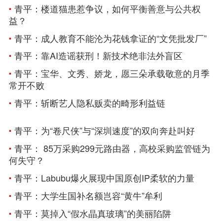
青平：楼道猫患惹争议，如何平衡善意与公共权
益？
青平：成人教育不能沦为花钱拿证的“文凭批发厂”
青平：靠AI造谣获刑！新技术绝非法外盲区
青平：宝华、文秀、娇龙，愿三朵承载敬意的月季
常开不败
青平：斩断艺人隐私贩卖的畸形利益链
青平：为“卷尺侠”与“深圳速度”的双向奔赴叫好
青平： 85万采购299元路由器，高校采购监管链为
何失守？
青平：Labubu爆火展现中国原创IP柔软的力量
青平：大学生国补名额岂容“黄牛”牟利
青平：莫掉入“假水晶真玻璃”的美丽陷阱