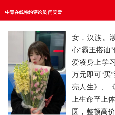
中青在线特约评论员 闫笑雪
女，汉族。渤
心“霸王搭讪
爱凌身上学习
万元即可“买
亮人生》、《
上生命至上体
圆，整顿高价