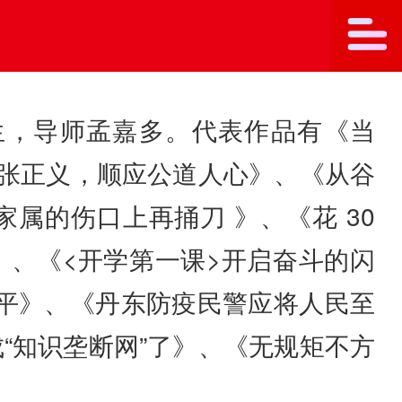
生，导师孟嘉多。代表作品有《当
伸张正义，顺应公道人心》、《从谷
属的伤口上再捅刀 》、《花 30
清》、《<开学第一课>开启奋斗的闪
公平》、《丹东防疫民警应将人民至
“知识垄断网”了》、《无规矩不方