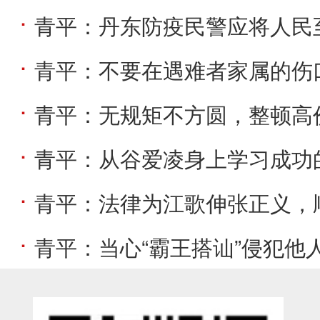
青平：丹东防疫民警应将人民
青平：不要在遇难者家属的伤
青平：无规矩不方圆，整顿高
青平：从谷爱凌身上学习成功
青平：法律为江歌伸张正义，
青平：当心“霸王搭讪”侵犯他