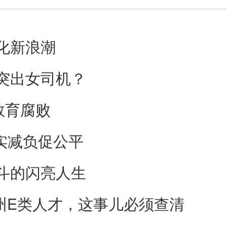
化新浪潮
突出女司机？
教育腐败
实减负促公平
斗的闪亮人生
杭州E类人才，这事儿必须查清