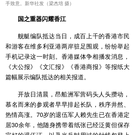
手致意。新华社发（梁杰培 摄）
国之重器闪耀香江
舰艇编队抵达当日，成百上千的香港市民
和游客在维多利亚港两岸驻足围观，纷纷举起
手机记录这一时刻。香港媒体争相播发消息，
《大公报》《文汇报》《香港商报》等报纸大
篇幅展示编队抵达的相关报道。
开放日清晨，昂船洲军营码头人头攒动，
慕名而来的参观者早早排起长队，秩序井然、
热情高涨。70岁的退伍军人赖先生已在香港定
居30余年，他随身携带着纸张已经泛黄但保存
完好的退伍证，以及当兵时用过的针线包登上