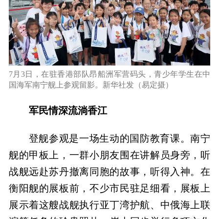
7月3日，在驻香港部队昂船洲军营码头，青少年学生在中
国海军南宁舰上参观留影。新华社发（易定摄）
军民情深流淌香江
登舰参观是一场生动的国防教育课。南宁
舰的甲板上，一群小朋友围在讲解员身旁，听
战舰远赴苏丹撤离同胞的故事，听得入神。在
衡阳舰的展板前，不少市民驻足细看，展板上
展示着这艘战舰执行亚丁湾护航、中俄海上联