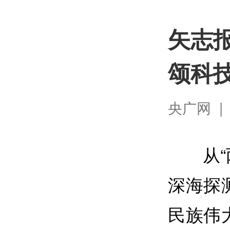
矢志
颂科
央广网 | 2
从
深海探
民族伟