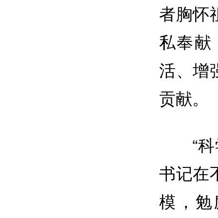
者胸怀
私奉献
活、增
贡献。
“
书记在
模，勉