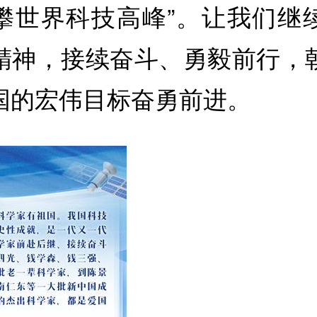
攀世界科技高峰”。让我们继
精神，接续奋斗、勇毅前行，
国的宏伟目标奋勇前进。