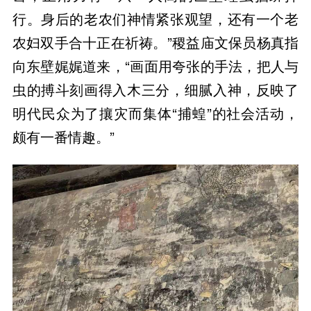
行。身后的老农们神情紧张观望，还有一个老
农妇双手合十正在祈祷。”稷益庙文保员杨真指
向东壁娓娓道来，“画面用夸张的手法，把人与
虫的搏斗刻画得入木三分，细腻入神，反映了
明代民众为了攘灾而集体“捕蝗”的社会活动，
颇有一番情趣。”