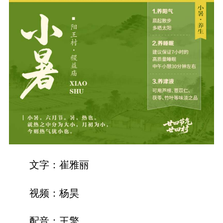
文字：崔雅丽
视频：杨昊
配音：王擎