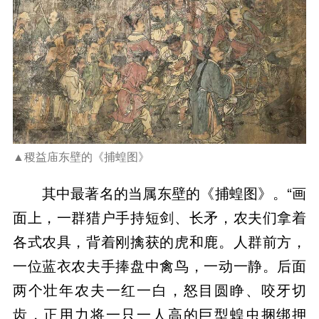
▲稷益庙东壁的《捕蝗图》
其中最著名的当属东壁的《捕蝗图》。“画
面上，一群猎户手持短剑、长矛，农夫们拿着
各式农具，背着刚擒获的虎和鹿。人群前方，
一位蓝衣农夫手捧盘中禽鸟，一动一静。后面
两个壮年农夫一红一白，怒目圆睁、咬牙切
齿，正用力将一只一人高的巨型蝗虫捆绑押