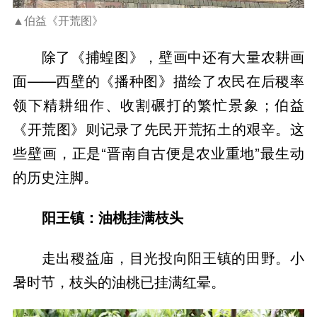
▲伯益《开荒图》
除了《捕蝗图》，壁画中还有大量农耕画
面——西壁的《播种图》描绘了农民在后稷率
领下精耕细作、收割碾打的繁忙景象；伯益
《开荒图》则记录了先民开荒拓土的艰辛。这
些壁画，正是“晋南自古便是农业重地”最生动
的历史注脚。
阳王镇：油桃挂满枝头
走出稷益庙，目光投向阳王镇的田野。小
暑时节，枝头的油桃已挂满红晕。