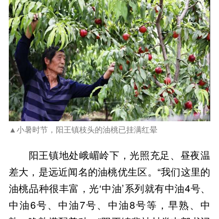
▲小暑时节，阳王镇枝头的油桃已挂满红晕
阳王镇地处峨嵋岭下，光照充足、昼夜温
差大，是远近闻名的油桃优生区。“我们这里的
油桃品种很丰富，光‘中油’系列就有中油4号、
中油6号、中油7号、中油8号等，早熟、中