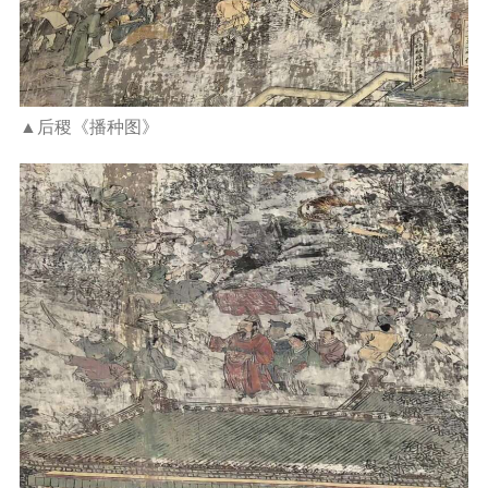
▲后稷《播种图》