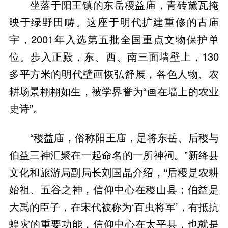
坐落于阳王镇的东岳稷益庙，青砖黛瓦掩
映于绿野田畴。这座于明代扩建重修的古庙
宇，2001年入选第五批全国重点文物保护单
位。步入正殿，东、西、南三面墙壁上，130
多平方米的明代壁画恢弘舒展，各色人物、农
耕场景栩栩如生，被学界誉为“画在墙上的农业
史诗”。
“稷益庙，俗称阳王庙，是将东岳、后稷与
伯益三神汇聚在一起命名的一所神祠。”新绛县
文化和旅游局副局长刘国晶介绍，“后稷是农耕
始祖、五谷之神，信仰中心在稷山县；伯益是
大禹的臣子，在宋代被称为‘百虫将军’，有抵抗
蝗灾的重要功能，信仰中心在太平县，也就是