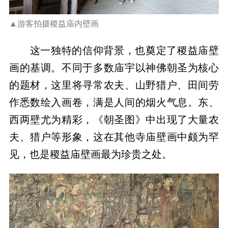
▲游客拍摄稷益庙内壁画
这一独特的信仰背景，也奠定了稷益庙壁
画的基调。不同于多数庙宇以神佛朝圣为核心
的题材，这里将寻常农夫、山野猎户、田间劳
作悉数绘入画卷，满是人间的烟火气息。东、
西两壁尤为精彩，《朝圣图》中出现了大量农
夫、猎户等形象，这在其他寺庙壁画中颇为罕
见，也是稷益庙壁画最为珍贵之处。