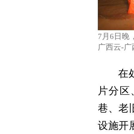
7月6日
广西云-广
在
片分区
巷、老
设施开