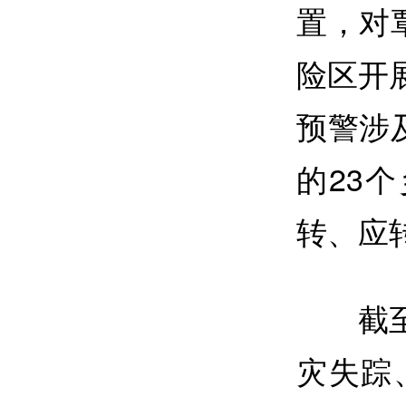
置，对
险区开展
预警涉
的23
转、应
截
灾失踪