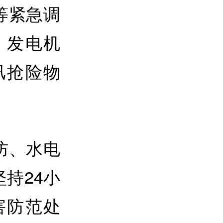
等紧急调
、发电机
汛抢险物
。
防、水电
持24小
害防范处