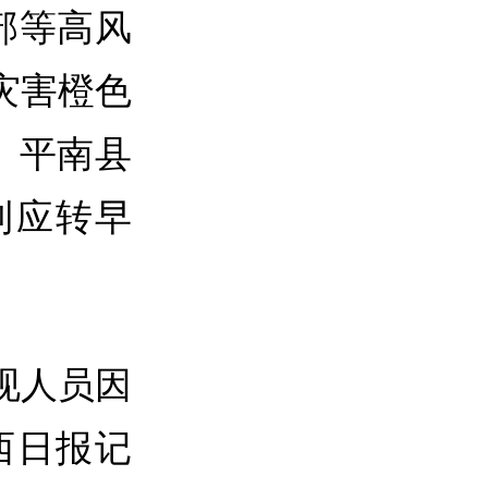
部等高风
质灾害橙色
、平南县
到应转早
现人员因
西日报记