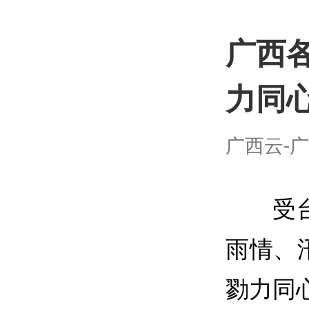
广西
力同
广西云-广西
受
雨情、
勠力同