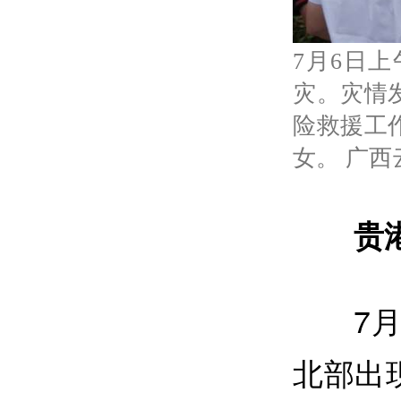
7月6日
灾。灾情
险救援工
女。 广西
贵
7
北部出