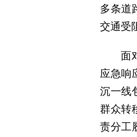
多条道
交通受
面
应急响
沉一线
群众转
责分工