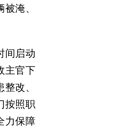
辆被淹、
时间启动
政主官下
患整改、
门按照职
全力保障