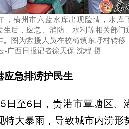
上午，横州市六蓝水库出现险情，水库
发生后，应急、消防、水利等相关部门
作。图为救援人员在校椅镇东圩村转移
云-广西日报记者徐天保 沈程 摄
港应急排涝护民生
月5日至6日，贵港市覃塘区、
现特大暴雨，导致城市内涝形