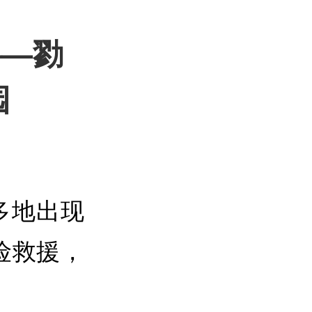
——勠
园
多地出现
险救援，