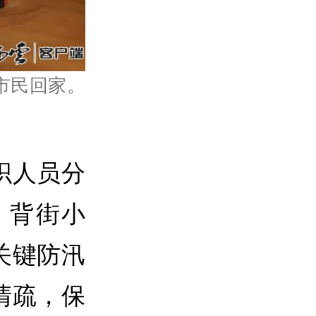
市民回家。
织人员分
、背街小
关键防汛
清疏，保