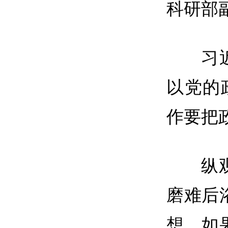
科研部
习
以党的
作要把
纵
磨难后
想，如