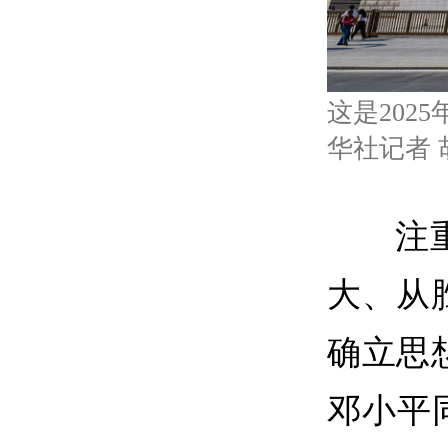
这是202
华社记者 
注
大、从
确立思
邓小平