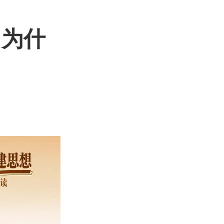
丨为什
？