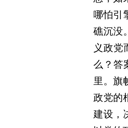
哪怕引
礁沉没
义政党
么？答
里。旗
政党的
建设，