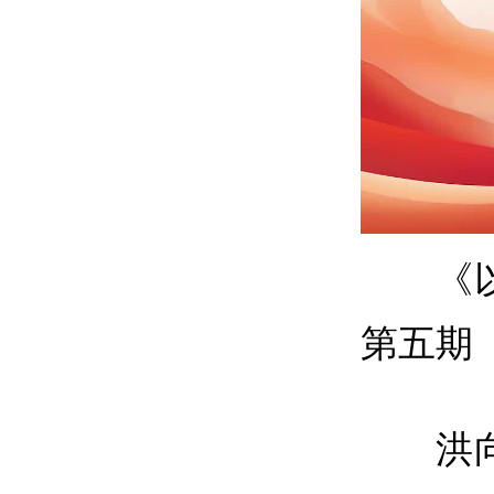
《
第五期
洪