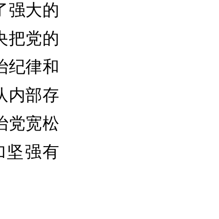
了强大的
央把党的
治纪律和
队内部存
治党宽松
加坚强有