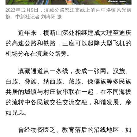
2023年12月9日，滇藏公路怒江支线上的丙中洛镇风光旖
旎。中新社记者 刘冉阳 摄
近年来，横断山深处相继建成大理至迪庆
的高速公路和铁路，三座可以起降大型飞机的
机场分布在滇藏公路旁。
滇藏通道从一条线，变成一张网。汉族、
白族、彝族、纳西族、藏族、傈僳族等多民族
共居的城镇与村庄被串联在一起，在不同海拔
的流转中各民族交往交流交融，和谐发展、亲
如兄弟。
曾经物资匮乏、教育落后的沿线地区，如