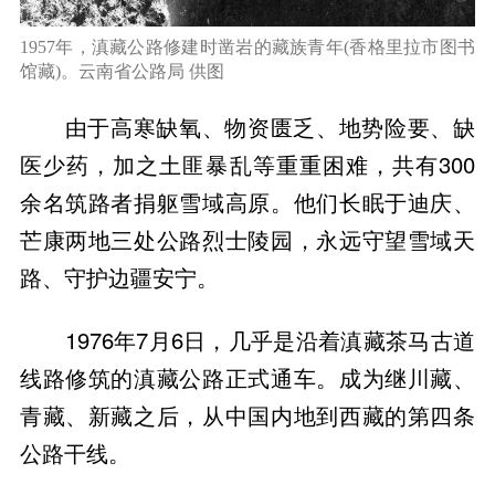
1957年，滇藏公路修建时凿岩的藏族青年(香格里拉市图书
馆藏)。云南省公路局 供图
由于高寒缺氧、物资匮乏、地势险要、缺
医少药，加之土匪暴乱等重重困难，共有300
余名筑路者捐躯雪域高原。他们长眠于迪庆、
芒康两地三处公路烈士陵园，永远守望雪域天
路、守护边疆安宁。
1976年7月6日，几乎是沿着滇藏茶马古道
线路修筑的滇藏公路正式通车。成为继川藏、
青藏、新藏之后，从中国内地到西藏的第四条
公路干线。