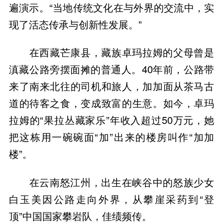
遍演示。“当地传统文化在与外界的交流中，实
现了活态传承与创新性发展。”
在西藏芒康县，藏族卓玛拉姆的父母曾是
滇藏公路旁摆面摊的普通人。40年前，公路带
来了南来北往的司机和旅人，加加面从茶马古
道的待客之食，变成致富的生意。如今，卓玛
拉姆的“果拉丛藏家乐”年收入超过50万元，她
把这栋用一碗碗面“加”出来的楼房叫作“加加
楼”。
在云南怒江州，出生在峡谷中的怒族少女
白玉美因公路走向外界，从攀崖采药到“登
顶”中国国家攀岩队，佳绩频传。