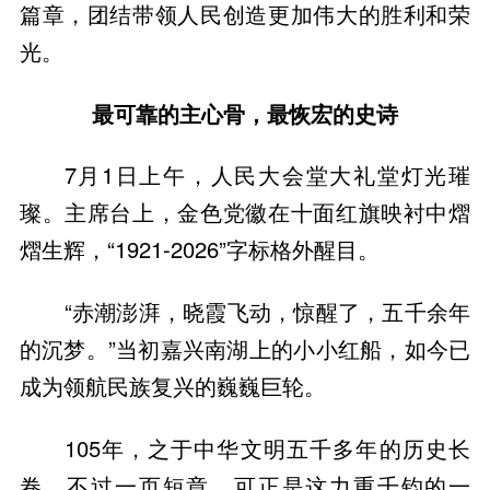
篇章，团结带领人民创造更加伟大的胜利和荣
光。
最可靠的主心骨，最恢宏的史诗
7月1日上午，人民大会堂大礼堂灯光璀
璨。主席台上，金色党徽在十面红旗映衬中熠
熠生辉，“1921-2026”字标格外醒目。
“赤潮澎湃，晓霞飞动，惊醒了，五千余年
的沉梦。”当初嘉兴南湖上的小小红船，如今已
成为领航民族复兴的巍巍巨轮。
105年，之于中华文明五千多年的历史长
卷，不过一页短章。可正是这力重千钧的一